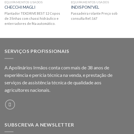
EQUIPAMENTOS USADOS
EQUIPAMENTOS USADOS
CHECCHI MAGLI
INDISPON?VEL
Plantador TEXDRIVE BEST 12 Copos
Passadeira rolante Preço sob
de 3 linhas com chassi hidráulico e
consulta Ref.:167
enterradores de fita automático.
SERVIÇOS PROFISSIONAIS
A Apolinários Irmãos conta com mais de 38 anos de
experiência e perícia técnica na venda, e prestação de
serviços de assistência técnica de qualidade aos
agricultores
nacionais.
SUBSCREVA A NEWSLETTER