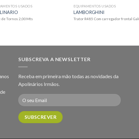
PAMENTOS USADOS
EQUIPAMENTOS USADOS
LINARIO
LAMBORGHINI
 de Tornos 2,00 Mts
Trator R485 Com carregador frontal Ga
SUBSCREVA A NEWSLETTER
 anos
Receba em primeira mão todas as novidades da
Apolinários Irmãos.
 de