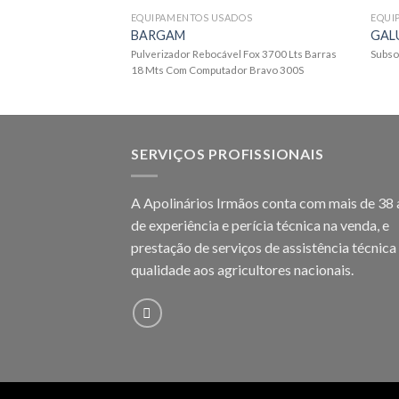
EQUIPAMENTOS USADOS
EQUI
BARGAM
GAL
Pulverizador Rebocável Fox 3700 Lts Barras
Subso
18 Mts Com Computador Bravo 300S
SERVIÇOS PROFISSIONAIS
A Apolinários Irmãos conta com mais de 38
de experiência e perícia técnica na venda, e
prestação de serviços de assistência técnica
qualidade aos agricultores
nacionais.