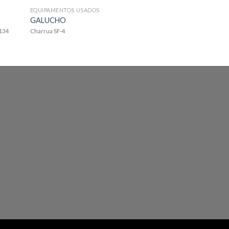
EQUIPAMENTOS USADOS
EQUIPAMENTOS USA
GALUCHO
APOLINARIO
:134
Charrua SF-4
Abre valas