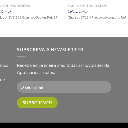
PAMENTOS USADOS
EQUIPAMENTOS USADOS
UCHO
GALUCHO
lador SVD 358 Com rolo Packer Ref.:39
Charrua 3F13H Preço sob consulta Ref.
SUBSCREVA A NEWSLETTER
 anos
Receba em primeira mão todas as novidades da
Apolinários Irmãos.
 de