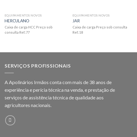
EQUIPAMENTOS NOVOS
EQUIPAMENTOS NOVOS
HERCULANO
JAR
Caixa de carga HCC Preço sob
Caixa de carga Preço sob consulta
consulta Ref.:77
Ref.:18
SERVIÇOS PROFISSIONAIS
A Apolinários Irmãos conta com mais de 38 anos de
experiência e perícia técnica na venda, e prestação de
serviços de assistência técnica de qualidade aos
agricultores
nacionais.