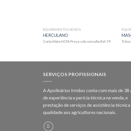
EQUIPAMENTOS NOVOS
EQUI
HERCULANO
MAS
Corta Mato HCFA Preço sob consulta Ref.:79
Tritur
SERVIÇOS PROFISSIONAIS
A Apolinários Irmãos conta com mais de 38
de experiência e perícia técnica na venda, e
prestação de serviços de assistência técnica
qualidade aos agricultores
nacionais.