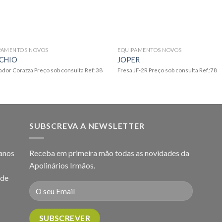
PAMENTOS NOVOS
EQUIPAMENTOS NOVOS
CHIO
JOPER
ador Corazza Preço sob consulta Ref.:38
Fresa JF-2R Preço sob consulta Ref.:78
SUBSCREVA A NEWSLETTER
 anos
Receba em primeira mão todas as novidades da
Apolinários Irmãos.
 de