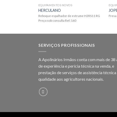
EQUIPAMENTOS NOVOS
EQUI
HERCULANO
JOP
Reboque espalhador de estrume H2RS11 RG
Fresa 
Preço sob consulta Ref.:160
SERVIÇOS PROFISSIONAIS
A Apolinários Irmãos conta com mais de 38
de experiência e perícia técnica na venda, e
prestação de serviços de assistência técnica
qualidade aos agricultores
nacionais.