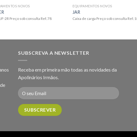
PAMENTOS NOVOS
EQUIPAMENTOS NOVOS
ER
JAR
JF-2R Preço sob consulta Ref.:78
Caixa de carga Preço sob consulta Ref.:
SUBSCREVA A NEWSLETTER
 anos
Receba em primeira mão todas as novidades da
Apolinários Irmãos.
 de